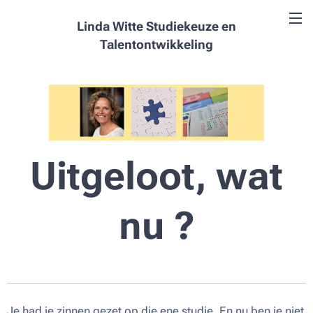
Linda Witte Studiekeuze en
Talentontwikkeling
Uitgeloot, wat
nu ?
Je had je zinnen gezet op die ene studie. En nu ben je niet