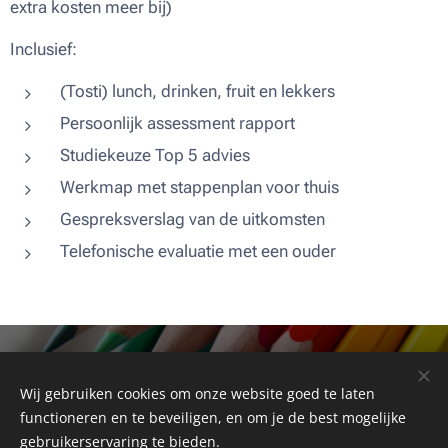
extra kosten meer bij)
Inclusief:
(Tosti) lunch, drinken, fruit en lekkers
Persoonlijk assessment rapport
Studiekeuze Top 5 advies
Werkmap met stappenplan voor thuis
Gespreksverslag van de uitkomsten
Telefonische evaluatie met een ouder
Linda Witte Studiekeuze en Talentontwikkeling
Wij gebruiken cookies om onze website goed te laten
© 2026 Linda Witte Studiekeuze en Talentontwikkeling | Alle rechten
voorbehouden
functioneren en te beveiligen, en om je de best mogelijke
Algemene voorwaarden
gebruikerservaring te bieden.